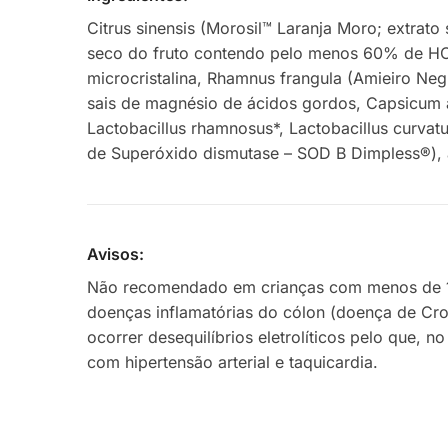
Citrus sinensis (Morosil™ Laranja Moro; extra
seco do fruto contendo pelo menos 60% de HCA –
microcristalina, Rhamnus frangula (Amieiro Ne
sais de magnésio de ácidos gordos, Capsicum 
Lactobacillus rhamnosus*, Lactobacillus curvat
de Superóxido dismutase – SOD B Dimpless®), an
Avisos:
Não recomendado em crianças com menos de 12 
doenças inflamatórias do cólon (doença de Cro
ocorrer desequilíbrios eletrolíticos pelo qu
com hipertensão arterial e taquicardia.