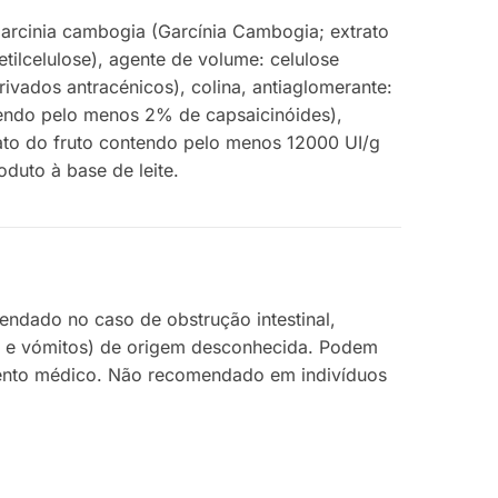
Garcinia cambogia (Garcínia Cambogia; extrato
tilcelulose), agente de volume: celulose
vados antracénicos), colina, antiaglomerante:
endo pelo menos 2% de capsaicinóides),
rato do fruto contendo pelo menos 12000 UI/g
duto à base de leite.
dado no caso de obstrução intestinal,
as e vómitos) de origem desconhecida. Podem
amento médico. Não recomendado em indivíduos