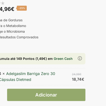
4,96
€
-25%
a de Gorduras
ra o Metabolismo
ge o Microbioma
esultados Comprovados
umula até
149 Pontos
(
1,49
€
) em
Green Cash
4 ×
Adelgaslim Barriga Zero 30
24,98
€
18,74
€
Cápsulas Dietmed
Adicionar