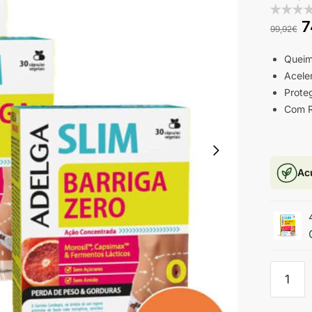
7
99,92
€
Queim
Acele
Prote
Com R
Ac