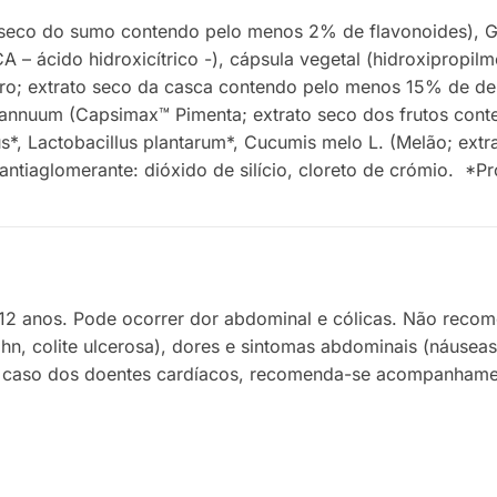
to seco do sumo contendo pelo menos 2% de flavonoides), 
 ácido hidroxicítrico -), cápsula vegetal (hidroxipropilme
gro; extrato seco da casca contendo pelo menos 15% de deri
annuum (Capsimax™ Pimenta; extrato seco dos frutos cont
us*, Lactobacillus plantarum*, Cucumis melo L. (Melão; ext
tiaglomerante: dióxido de silício, cloreto de crómio. *Pro
anos. Pode ocorrer dor abdominal e cólicas. Não recomen
hn, colite ulcerosa), dores e sintomas abdominais (náuse
e, no caso dos doentes cardíacos, recomenda-se acompanh