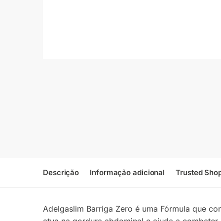
Descrição
Informação adicional
Trusted Sho
Adelgaslim Barriga Zero é uma Fórmula que con
atua na gordura abdominal e ajuda a combater a