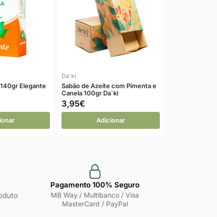
Da'ki
 140gr Elegante
Sabão de Azeite com Pimenta e
Canela 100gr Da´ki
3,95
€
ionar
Adicionar
Pagamento 100% Seguro
oduto
MB Way / Multibanco / Visa
MasterCard / PayPal