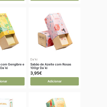
Da'ki
e com Gengibre e
Sabão de Azeite com Rosas
 Da´ki
100gr Da´ki
3,95
€
ionar
Adicionar