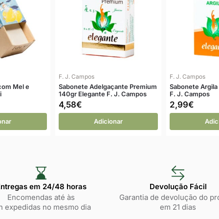
F. J. Campos
F. J. Campos
com Mel e
Sabonete Adelgaçante Premium
Sabonete Argila
i
140gr Elegante F. J. Campos
F. J. Campos
4,58
€
2,99
€
onar
Adicionar
Adic
ntregas em 24/48 horas​
Devolução Fácil
Encomendas até às
Garantia de devolução do pr
h expedidas no mesmo dia
em 21 dias