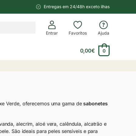
Entregas em 24/48h exceto ilhas
Entrar
Favoritos
Ajuda
0,00
€
0
Peixe Verde, oferecemos uma gama de
sabonetes
anda, alecrim, aloé vera, calêndula, alcatrão e
ele. São ideais para peles sensíveis e para