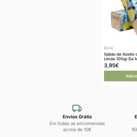
Da'ki
Sabão de Azeite 
Limão 100gr Da´k
3,95
€
Adici
Envios Grátis
E
Em todas as encomendas
acima de 10€
15