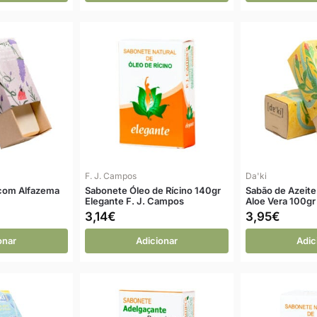
F. J. Campos
Da'ki
 com Alfazema
Sabonete Óleo de Rícino 140gr
Sabão de Azeit
Elegante F. J. Campos
Aloe Vera 100gr
3,14
€
3,95
€
onar
Adicionar
Adic