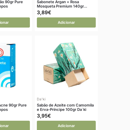
ão 90gr Pure
Sabonete Argan + Rosa
ampos
Mosqueta Premium 140gr…
3,89
€
ionar
Adicionar
Da'ki
Acne 90gr Pure
Sabão de Azeite com Camomila
ampos
e Erva-Príncipe 100gr Da´ki
3,95
€
ionar
Adicionar