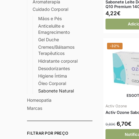
Aromaterapia
Sabonete Leite D
Q10 Premium 140
Cuidado Corporal
4,22
€
Mãos e Pés
Adici
Anticelulite e
Emagrecimento
Gel Duche
-32%
Cremes/Bálsamos
Terapêuticos
Hidratante corporal
Desodorizantes
Higiene Íntima
Óleo Corporal
Sabonete Natural
ESGO
Homeopatia
Activ Ozone
Marcas
Activ Ozone Sab
6,70
€
9,89
€
FILTRAR POR PREÇO
Notifi