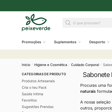
Promoções
Suplementos
Desporto
Início
Higiene e Cosmética
Cuidado Corporal
Sabon
/
/
/
Sabonete 
CATEGORIAS DE PRODUTO
Produtos Artesanais
Procuras uma fo
Cria o teu Pack
naturais
formulad
Saúde Intima
Favoritos
A nossa seleção
Sugestões Prendas
outros, proporci