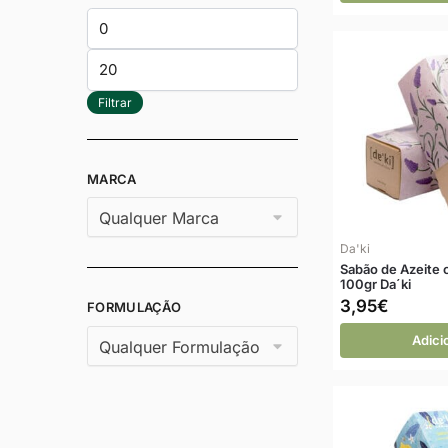
Filtrar
MARCA
Da'ki
Sabão de Azeite
100gr Da´ki
3,95
€
FORMULAÇÃO
Adici