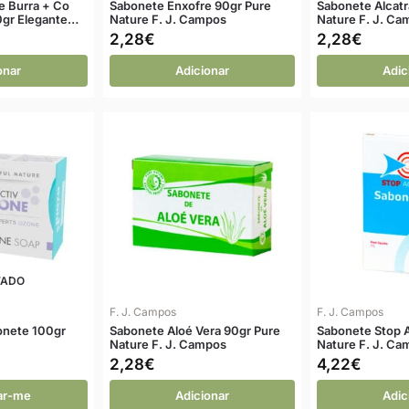
e Burra + Co
Sabonete Enxofre 90gr Pure
Sabonete Alcatr
gr Elegante…
Nature F. J. Campos
Nature F. J. C
2,28
€
2,28
€
onar
Adicionar
Adic
TADO
F. J. Campos
F. J. Campos
onete 100gr
Sabonete Aloé Vera 90gr Pure
Sabonete Stop 
Nature F. J. Campos
Nature F. J. C
2,28
€
4,22
€
car-me
Adicionar
Adic