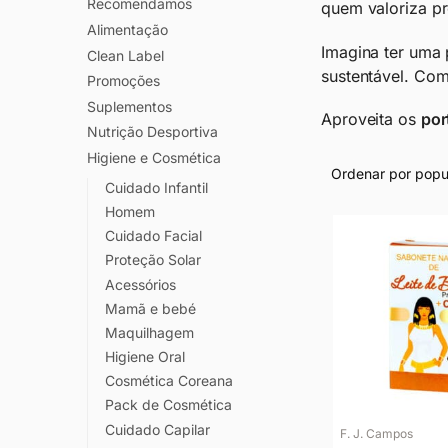
Recomendamos
quem valoriza p
Alimentação
Imagina ter uma 
Clean Label
sustentável. Com
Promoções
Suplementos
Aproveita os
por
Nutrição Desportiva
Higiene e Cosmética
Cuidado Infantil
Homem
Cuidado Facial
Proteção Solar
Acessórios
Mamã e bebé
Maquilhagem
Higiene Oral
Cosmética Coreana
Pack de Cosmética
Cuidado Capilar
F. J. Campos