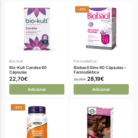
-21%
Bio-kult
Farmodiética
Bio-Kult Candea 60
Biobacil Gino 60 Cápsulas –
Cápsulas
Farmodiética
22,70
€
28,19
€
35,90
€
Adicionar
Adicionar
-32%