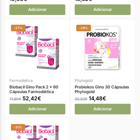
Adicionar
Adicionar
-27%
-28%
Farmodiética
Phytogold
Biobacil Gino Pack 2 x 60
Probiokos Gino 30 Cápsulas
Cápsulas Farmodiética
Phytogold
52,42
€
14,48
€
71,80
€
20,02
€
Adicionar
Adicionar
-31%