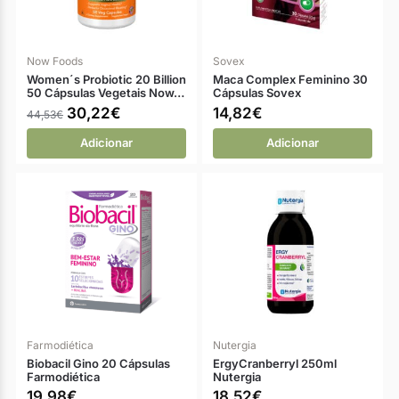
Now Foods
Sovex
Women´s Probiotic 20 Billion
Maca Complex Feminino 30
50 Cápsulas Vegetais Now…
Cápsulas Sovex
30,22
€
14,82
€
44,53
€
Adicionar
Adicionar
Farmodiética
Nutergia
Biobacil Gino 20 Cápsulas
ErgyCranberryl 250ml
Farmodiética
Nutergia
19,98
€
18,52
€