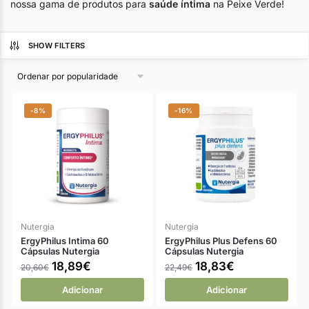
nossa gama de produtos para
saúde íntima
na Peixe Verde!
SHOW FILTERS
-8%
-16%
Nutergia
Nutergia
ErgyPhilus Intima 60
ErgyPhilus Plus Defens 60
Cápsulas Nutergia
Cápsulas Nutergia
18,89
€
18,83
€
20,60
€
22,49
€
Adicionar
Adicionar