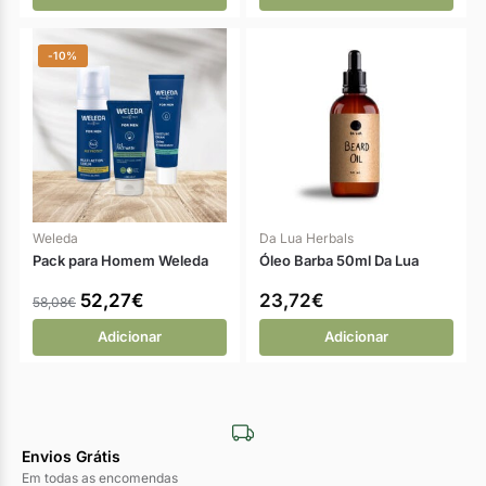
-10%
Weleda
Da Lua Herbals
Pack para Homem Weleda
Óleo Barba 50ml Da Lua
52,27
€
23,72
€
58,08
€
Adicionar
Adicionar
Envios Grátis
Em todas as encomendas