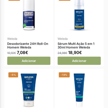
Weleda
Weleda
Desodorizante 24H Roll-On
Sérum Multi Ação 5 em 1
Homem Weleda
30ml Homem Weleda
7,08
€
18,90
€
10,10
€
24,98
€
Adicionar
Adicionar
-5%
-13%