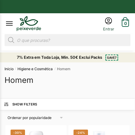
0
7% Extra em Toda Loja, Min. 50€ Exclui Packs
SAVE7
Início
Higiene e Cosmética
Homem
/
/
Homem
SHOW FILTERS
-30%
-24%