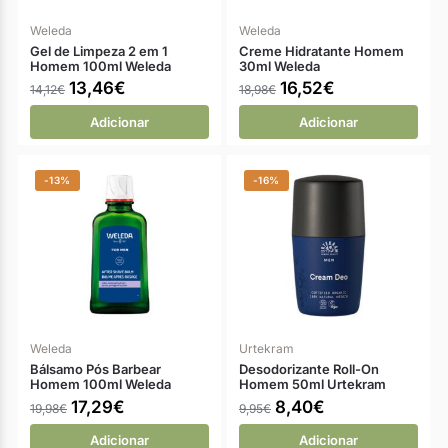
Weleda
Weleda
Gel de Limpeza 2 em 1
Creme Hidratante Homem
Homem 100ml Weleda
30ml Weleda
13,46
€
16,52
€
14,12
€
18,98
€
Adicionar
Adicionar
-13%
-16%
Weleda
Urtekram
Bálsamo Pós Barbear
Desodorizante Roll-On
Homem 100ml Weleda
Homem 50ml Urtekram
17,29
€
8,40
€
19,98
€
9,95
€
Adicionar
Adicionar