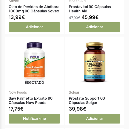
Sovex
Health Aid
Óleo de Pevides de Abóbora
Prostavital 90 Cápsulas
1000mg 90 Cápsulas Sovex
Health Aid
13,99
€
45,99
€
47,90
€
Adicionar
Adicionar
ESGOTADO
Now Foods
Solgar
Saw Palmetto Extrato 90
Prostate Support 60
Cápsulas Now Foods
Cápsulas Solgar
17,75
€
39,98
€
Notificar-me
Adicionar