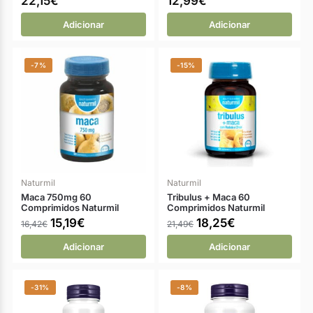
22,15
€
12,99
€
Adicionar
Adicionar
-7%
-15%
Naturmil
Naturmil
Maca 750mg 60
Tribulus + Maca 60
Comprimidos Naturmil
Comprimidos Naturmil
15,19
€
18,25
€
16,42
€
21,49
€
Adicionar
Adicionar
-31%
-8%