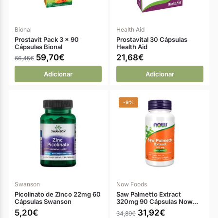
Bional
Health Aid
Prostavit Pack 3 x 90
Prostavital 30 Cápsulas
Cápsulas Bional
Health Aid
59,70
€
21,68
€
66,45
€
Adicionar
Adicionar
-9%
Swanson
Now Foods
Picolinato de Zinco 22mg 60
Saw Palmetto Extract
Cápsulas Swanson
320mg 90 Cápsulas Now…
5,20
€
31,92
€
34,89
€