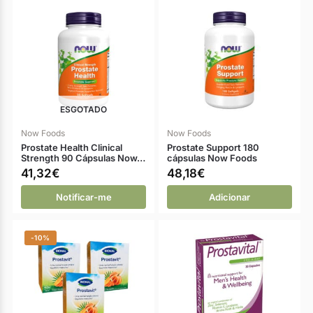
ESGOTADO
Now Foods
Now Foods
Prostate Health Clinical
Prostate Support 180
Strength 90 Cápsulas Now…
cápsulas Now Foods
41,32
€
48,18
€
Notificar-me
Adicionar
-10%