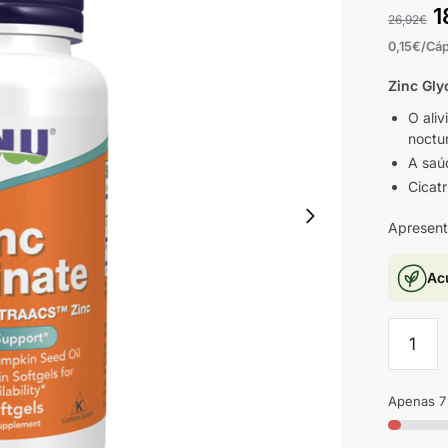
1
26,92
€
0,15€/Cá
Zinc Gly
O aliv
noctu
A saú
Cicatr
Apresent
Ac
Apenas 7