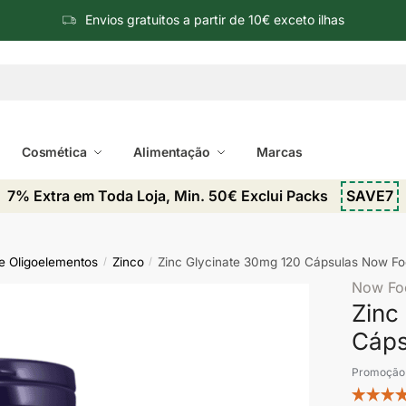
Envios gratuitos a partir de 10€ exceto ilhas
Cosmética
Alimentação
Marcas
7% Extra em Toda Loja, Min. 50€ Exclui Packs
SAVE7
 e Oligoelementos
Zinco
Zinc Glycinate 30mg 120 Cápsulas Now F
/
/
Now Fo
Zinc
Cáps
Promoção 