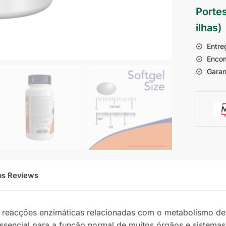
Portes
ilhas)
Entre
Encom
Garan
ps Reviews
 reacções enzimáticas relacionadas com o metabolismo de p
 essencial para a função normal de muitos órgãos e sistem