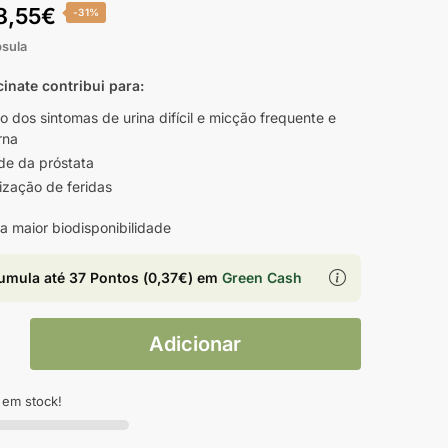
8,55
€
-31%
psula
cinate contribui para:
io dos sintomas de urina difícil e micção frequente e
rna
de da próstata
ização de feridas
a maior biodisponibilidade
umula até
37 Pontos
(
0,37
€
) em
Green Cash
Adicionar
 em stock!