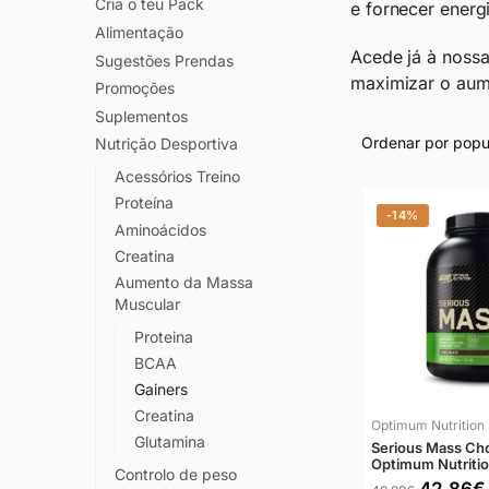
Cria o teu Pack
e fornecer energi
Alimentação
Acede já à nossa
Sugestões Prendas
maximizar o aum
Promoções
Suplementos
Nutrição Desportiva
Acessórios Treino
Proteína
-14%
Aminoácidos
Creatina
Aumento da Massa
Muscular
Proteina
BCAA
Gainers
Creatina
Optimum Nutrition
Glutamina
Serious Mass Ch
Optimum Nutriti
Controlo de peso
42,86
€