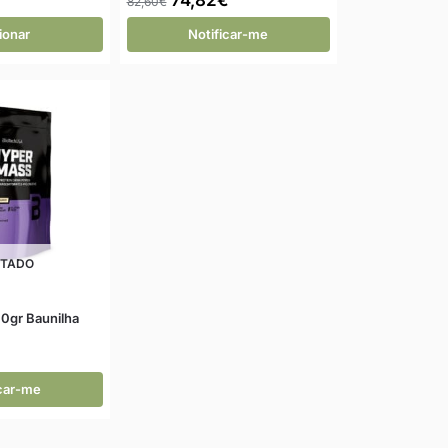
82,60
€
ionar
Notificar-me
OTADO
0gr Baunilha
icar-me