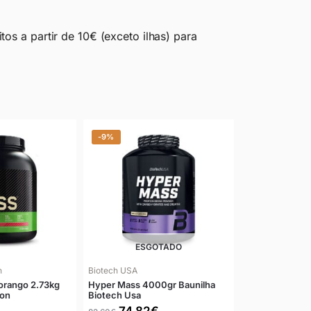
os a partir de 10€ (exceto ilhas) para
-9%
ESGOTADO
n
Biotech USA
orango 2.73kg
Hyper Mass 4000gr Baunilha
ion
Biotech Usa
74,82
€