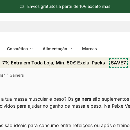
Envios gratuitos a partir de 10€ exceto ilhas
Cosmética
Alimentação
Marcas
7% Extra em Toda Loja, Min. 50€ Exclui Packs
SAVE7
lar
Gainers
/
 a tua massa muscular e peso? Os
gainers
são suplementos r
olvidos para ajudar no ganho de massa e peso. Na Peixe 
s são ideais para consumo entre refeições ou após o trein