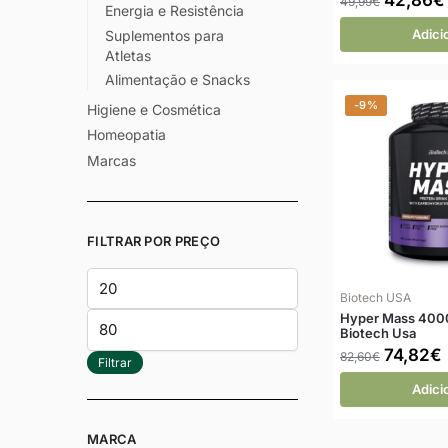
49,99
€
Energia e Resistência
Adici
Suplementos para
Atletas
Alimentação e Snacks
-9%
Higiene e Cosmética
Homeopatia
Marcas
FILTRAR POR PREÇO
Biotech USA
Hyper Mass 400
Biotech Usa
74,82
€
82,60
€
Filtrar
Adici
MARCA