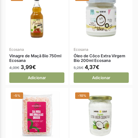
Ecosana
Ecosana
Vinagre de Maçã Bio 750ml
Óleo de Côco Extra Virgem
Ecosana
Bio 200ml Ecosana
3,99
€
4,37
€
4,39
€
5,25
€
Adicionar
Adicionar
-5%
-10%