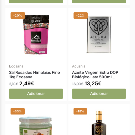
-20%
-22%
Ecosana
Acushla
Sal Rosa dos Himalaias Fino
Azeite Virgem Extra DOP
1kg Ecosana
Biológico Lata 500ml…
2,49
€
13,25
€
3,10
€
16,90
€
Adicionar
Adicionar
-33%
-18%