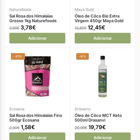
Naturefoods
Maya Gold
Sal Rosa dos Himalaias
Óleo de Côco Bio Extra
Grosso 1kg Naturefoods
Virgem 450gr Maya Gold
3,78
€
12,45
€
3,99
€
13,80
€
Adicionar
Adicionar
-31%
-6%
Ecosana
Drasanvi
Sal Rosa dos Himalaias Fino
Óleo de Côco MCT Keto
500gr Ecosana
500ml Drasanvi
1,58
€
19,79
€
2,30
€
20,99
€
Adicionar
Adicionar