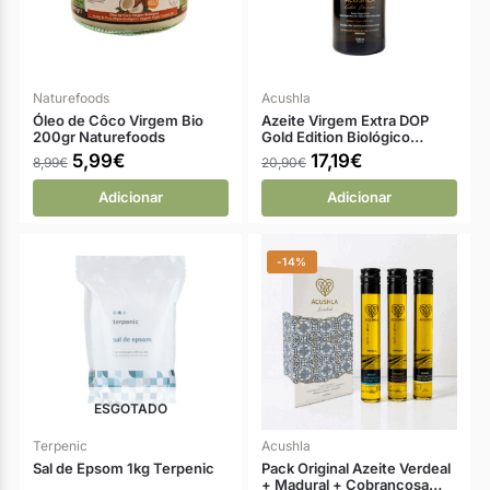
Naturefoods
Acushla
Óleo de Côco Virgem Bio
Azeite Virgem Extra DOP
200gr Naturefoods
Gold Edition Biológico…
5,99
€
17,19
€
8,99
€
20,90
€
Adicionar
Adicionar
-14%
ESGOTADO
Terpenic
Acushla
Sal de Epsom 1kg Terpenic
Pack Original Azeite Verdeal
+ Madural + Cobrançosa…