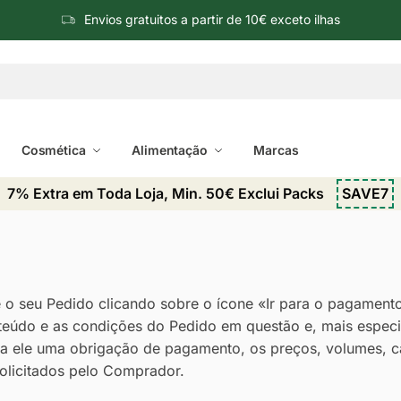
Envios gratuitos a partir de 10€ exceto ilhas
Cosmética
Alimentação
Marcas
7% Extra em Toda Loja, Min. 50€ Exclui Packs
SAVE7
o seu Pedido clicando sobre o ícone «Ir para o pagamento»
eúdo e as condições do Pedido em questão e, mais especi
ra ele uma obrigação de pagamento, os preços, volumes, ca
solicitados pelo Comprador.