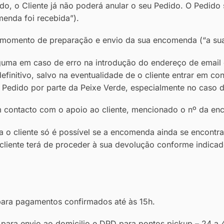
do, o Cliente já não poderá anular o seu Pedido. O Pedido
menda foi recebida”).
o momento de preparação e envio da sua encomenda (“a su
guma em caso de erro na introdução do endereço de email
efinitivo, salvo na eventualidade de o cliente entrar em con
Pedido por parte da Peixe Verde, especialmente no caso d
m contacto com o apoio ao cliente, mencionado o nº da e
o cliente só é possível se a encomenda ainda se encontr
cliente terá de proceder à sua devolução conforme indica
ara pagamentos confirmados até às 15h.
ara envio ao domicilio e DPD para pontos pickup – 24 a 4