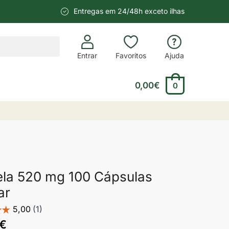
Entregas em 24/48h exceto ilhas
Entrar
Favoritos
Ajuda
0,00
€
0
ela 520 mg 100 Cápsulas
ar
€