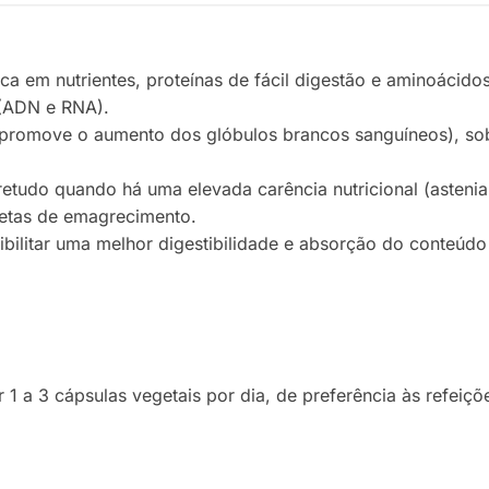
ica em nutrientes, proteínas de fácil digestão e aminoácido
s (ADN e RNA).
omove o aumento dos glóbulos brancos sanguíneos), sobret
retudo quando há uma elevada carência nutricional (astenia
etas de emagrecimento.
bilitar uma melhor digestibilidade e absorção do conteúdo 
1 a 3 cápsulas vegetais por dia, de preferência às refeiç