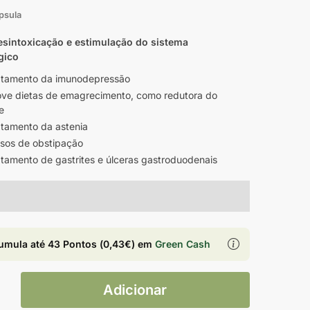
psula
esintoxicação e estimulação do sistema
gico
atamento da imunodepressão
ve dietas de emagrecimento, como redutora do
e
atamento da astenia
sos de obstipação
atamento de gastrites e úlceras gastroduodenais
umula até
43 Pontos
(
0,43
€
) em
Green Cash
Adicionar