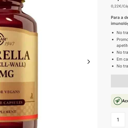
0,22€/Cá
Para a d
imunoló
No tr
Promo
apetit
No tr
Em ca
No tr
Ac