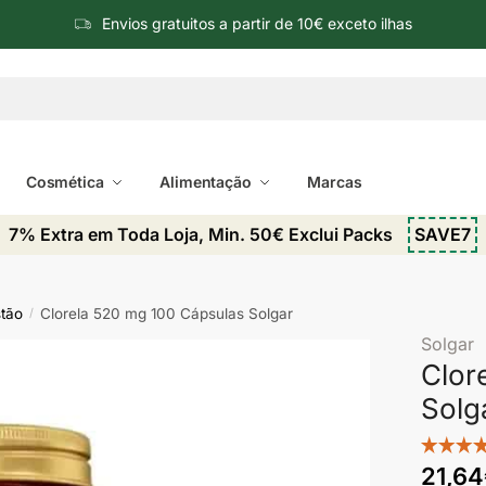
Envios gratuitos a partir de 10€ exceto ilhas
Cosmética
Alimentação
Marcas
7% Extra em Toda Loja, Min. 50€ Exclui Packs
SAVE7
stão
Clorela 520 mg 100 Cápsulas Solgar
/
Solgar
Clor
Solg
21,64