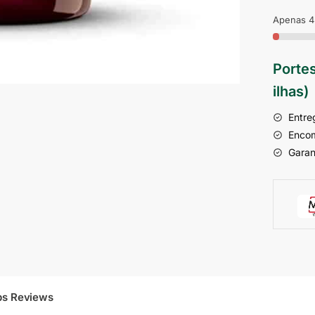
Apenas 4
Portes
ilhas)
Entre
Encom
Garan
ps Reviews