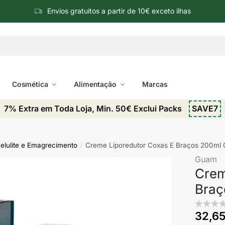
Envios gratuitos a partir de 10€ exceto ilhas
Cosmética
Alimentação
Marcas
7% Extra em Toda Loja, Min. 50€ Exclui Packs
SAVE7
celulite e Emagrecimento
Creme Liporedutor Coxas E Braços 200ml
/
Guam
Crem
Braç
32,6