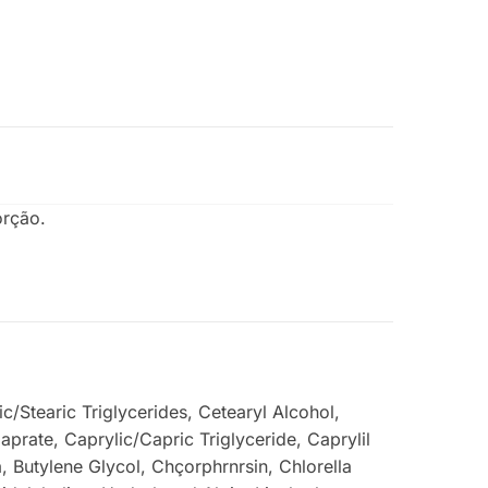
orção.
c/Stearic Triglycerides, Cetearyl Alcohol,
rate, Caprylic/Capric Triglyceride, Caprylil
, Butylene Glycol, Chçorphrnrsin, Chlorella