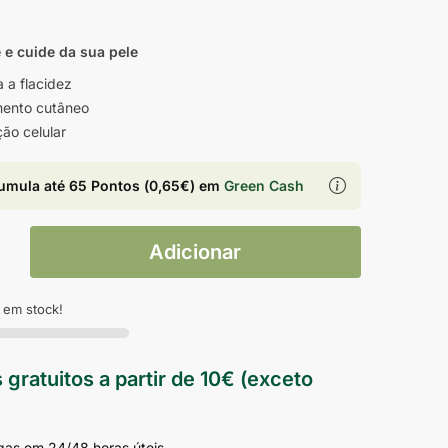
 e cuide da sua pele
 a flacidez
mento cutâneo
ão celular
umula até
65 Pontos
(
0,65
€
) em
Green Cash
Adicionar
 em stock!
 gratuitos a partir de 10€ (exceto
gas em 24/48 horas úteis