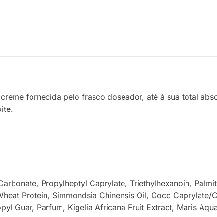
creme fornecida pelo frasco doseador, até à sua total abs
ite.
Carbonate, Propylheptyl Caprylate, Triethylhexanoin, Palmiti
eat Protein, Simmondsia Chinensis Oil, Coco Caprylate/Cap
yl Guar, Parfum, Kigelia Africana Fruit Extract, Maris Aqua