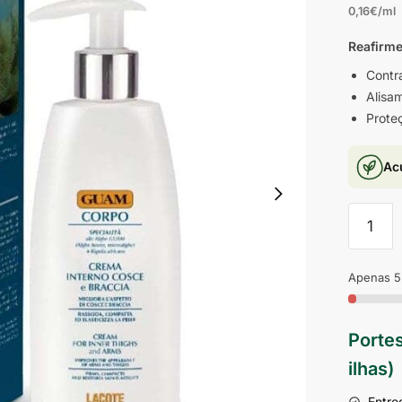
0,16€/ml
Reafirme
Contra
Alisa
Proteç
Ac
Apenas 5
Portes
ilhas)
Entre