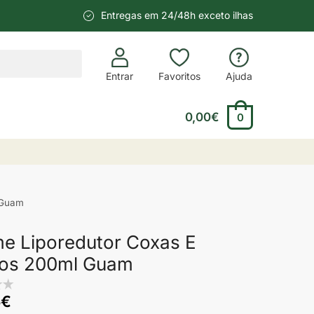
Entregas em 24/48h exceto ilhas
Entrar
Favoritos
Ajuda
0,00
€
0
 Guam
e Liporedutor Coxas E
os 200ml Guam
5
€