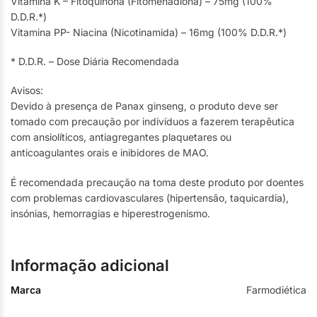
Vitamina K – Fitoquinona (Fitomenadiona) – 75mg (100%
D.D.R.*)
Vitamina PP- Niacina (Nicotinamida) – 16mg (100% D.D.R.*)
* D.D.R. – Dose Diária Recomendada
Avisos:
Devido à presença de Panax ginseng, o produto deve ser
tomado com precaução por indivíduos a fazerem terapêutica
com ansiolíticos, antiagregantes plaquetares ou
anticoagulantes orais e inibidores de MAO.
É recomendada precaução na toma deste produto por doentes
com problemas cardiovasculares (hipertensão, taquicardia),
insónias, hemorragias e hiperestrogenismo.
Informação adicional
Marca
Farmodiética