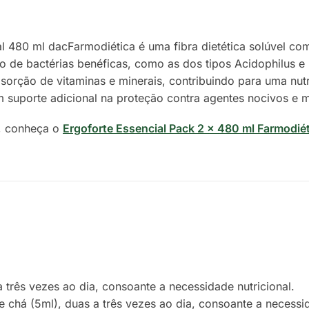
al 480 ml dacFarmodiética é uma fibra dietética solúvel co
nto de bactérias benéficas, como as dos tipos Acidophilus e 
 absorção de vitaminas e minerais, contribuindo para uma nut
m suporte adicional na proteção contra agentes nocivos e 
o, conheça o
Ergoforte Essencial Pack 2 x 480 ml Farmodié
.
 três vezes ao dia, consoante a necessidade nutricional.
e chá (5ml), duas a três vezes ao dia, consoante a necessid