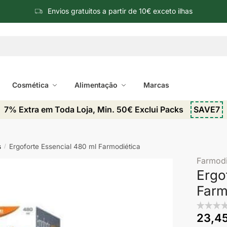
Envios gratuitos a partir de 10€ exceto ilhas
Cosmética
Alimentação
Marcas
7% Extra em Toda Loja, Min. 50€ Exclui Packs
SAVE7
s
Ergoforte Essencial 480 ml Farmodiética
/
Farmodi
Ergo
Farm
23,4