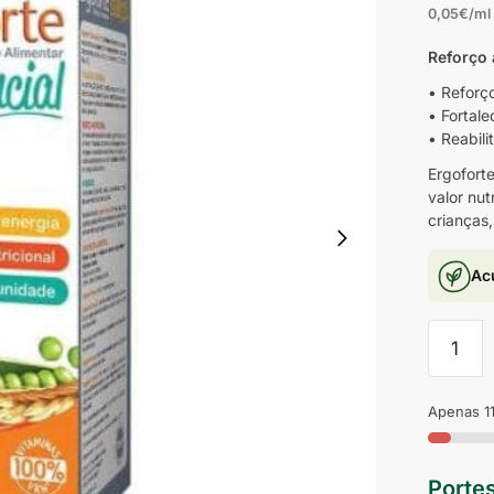
0,05€/ml
Reforço 
• Reforç
• Fortale
• Reabili
Ergofort
valor nut
crianças,
Ac
Apenas 11
Portes