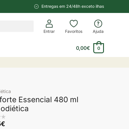
Entregas em 24/48h exceto ilhas
Entrar
Favoritos
Ajuda
0,00
€
0
ética
forte Essencial 480 ml
odiética
5
€