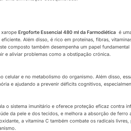
o xarope
Ergoforte Essencial 480 ml da Farmodiética
é uma 
ficiente. Além disso, é rico em proteínas, fibras, vitamin
. Este composto também desempenha um papel fundamental n
r e aliviar problemas como a obstipação crónica.
o celular e no metabolismo do organismo. Além disso, essa
ória e ajudando a prevenir déficits cognitivos, especialm
la o sistema imunitário e oferece proteção eficaz contra in
aúde da pele e dos tecidos, e melhora a absorção de ferro a
ioxidante, a vitamina C também combate os radicais livres,
anismo.