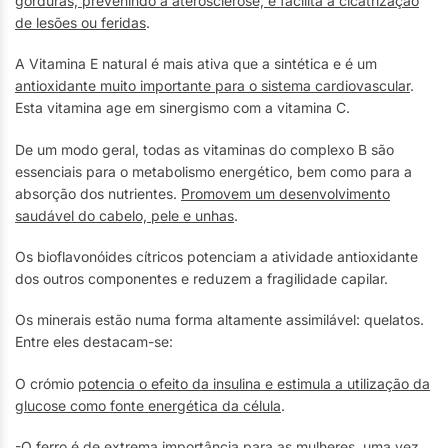
gorduras, prevenindo a aterosclerose, e facilita a cicatrização
de lesões ou feridas
.
A Vitamina E natural é mais ativa que a sintética e é um
antioxidante muito importante para o sistema cardiovascular
.
Esta vitamina age em sinergismo com a vitamina C.
De um modo geral, todas as vitaminas do complexo B são
essenciais para o metabolismo energético, bem como para a
absorção dos nutrientes.
Promovem um desenvolvimento
saudável do cabelo, pele e unhas
.
Os bioflavonóides cítricos potenciam a atividade antioxidante
dos outros componentes e reduzem a fragilidade capilar.
Os minerais estão numa forma altamente assimilável: quelatos.
Entre eles destacam-se:
O crómio
potencia o efeito da insulina e estimula a utilização da
glucose como fonte energética da célula
.
-O ferro é de extrema importância para as mulheres,
uma vez