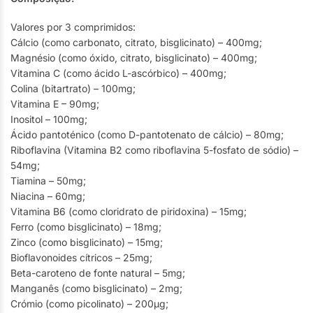
Valores por 3 comprimidos:
Cálcio (como carbonato, citrato, bisglicinato) – 400mg;
Magnésio (como óxido, citrato, bisglicinato) – 400mg;
Vitamina C (como ácido L-ascórbico) – 400mg;
Colina (bitartrato) – 100mg;
Vitamina E – 90mg;
Inositol – 100mg;
Ácido pantoténico (como D-pantotenato de cálcio) – 80mg;
Riboflavina (Vitamina B2 como riboflavina 5-fosfato de sódio) –
54mg;
Tiamina – 50mg;
Niacina – 60mg;
Vitamina B6 (como cloridrato de piridoxina) – 15mg;
Ferro (como bisglicinato) – 18mg;
Zinco (como bisglicinato) – 15mg;
Bioflavonoides cítricos – 25mg;
Beta-caroteno de fonte natural – 5mg;
Manganês (como bisglicinato) – 2mg;
Crómio (como picolinato) – 200µg;