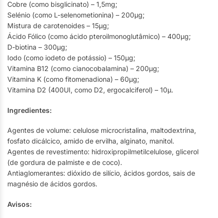
Cobre (como bisglicinato) – 1,5mg;
Selénio (como L-selenometionina) – 200µg;
Mistura de carotenoides – 15µg;
Ácido Fólico (como ácido pteroilmonoglutâmico) – 400µg;
D-biotina – 300µg;
Iodo (como iodeto de potássio) – 150µg;
Vitamina B12 (como cianocobalamina) – 200µg;
Vitamina K (como fitomenadiona) – 60µg;
Vitamina D2 (400UI, como D2, ergocalciferol) – 10µ.
Ingredientes:
Agentes de volume: celulose microcristalina, maltodextrina,
fosfato dicálcico, amido de ervilha, alginato, manitol.
Agentes de revestimento: hidroxipropilmetilcelulose, glicerol
(de gordura de palmiste e de coco).
Antiaglomerantes: dióxido de silício, ácidos gordos, sais de
magnésio de ácidos gordos.
Avisos: