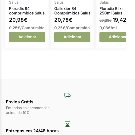
Salus
Salus
Salus
Floradix 84
Gallexier 84
Floradix Elixir
comprimidos Salus
Comprimidos Salus
250ml Salus
20,98
€
20,78
€
19,42
€
20,28
€
0,25€/Comprimido
0,25€/Comprimido
0,08€/ml
Adicionar
Adicionar
Adicionar
Envios Grátis
Em todas as encomendas
acima de 10€
Entregas em 24/48 horas​