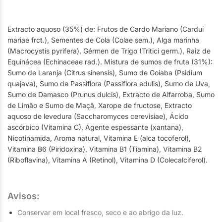
Extracto aquoso (35%) de: Frutos de Cardo Mariano (Cardui
mariae frct.), Sementes de Cola (Colae sem.), Alga marinha
(Macrocystis pyrifera), Gérmen de Trigo (Tritici germ.), Raiz de
Equinácea (Echinaceae rad.). Mistura de sumos de fruta (31%):
Sumo de Laranja (Citrus sinensis), Sumo de Goiaba (Psidium
quajava), Sumo de Passiflora (Passiflora edulis), Sumo de Uva,
Sumo de Damasco (Prunus dulcis), Extracto de Alfarroba, Sumo
de Limão e Sumo de Maçã, Xarope de fructose, Extracto
aquoso de levedura (Saccharomyces cerevisiae), Ácido
ascórbico (Vitamina C), Agente espessante (xantana),
Nicotinamida, Aroma natural, Vitamina E (alca tocoferol),
Vitamina B6 (Piridoxina), Vitamina B1 (Tiamina), Vitamina B2
(Riboflavina), Vitamina A (Retinol), Vitamina D (Colecalciferol).
Avisos:
Conservar em local fresco, seco e ao abrigo da luz.