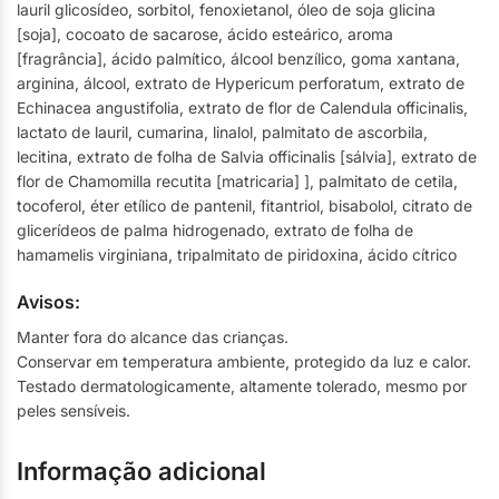
lauril glicosídeo, sorbitol, fenoxietanol, óleo de soja glicina
[soja], cocoato de sacarose, ácido esteárico, aroma
[fragrância], ácido palmítico, álcool benzílico, goma xantana,
arginina, álcool, extrato de Hypericum perforatum, extrato de
Echinacea angustifolia, extrato de flor de Calendula officinalis,
lactato de lauril, cumarina, linalol, palmitato de ascorbila,
lecitina, extrato de folha de Salvia officinalis [sálvia], extrato de
flor de Chamomilla recutita [matricaria] ], palmitato de cetila,
tocoferol, éter etílico de pantenil, fitantriol, bisabolol, citrato de
glicerídeos de palma hidrogenado, extrato de folha de
hamamelis virginiana, tripalmitato de piridoxina, ácido cítrico
Avisos:
Manter fora do alcance das crianças.
Conservar em temperatura ambiente, protegido da luz e calor.
Testado dermatologicamente, altamente tolerado, mesmo por
peles sensíveis.
Informação adicional