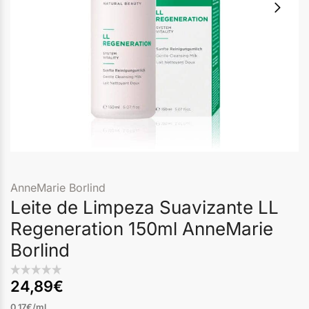
AnneMarie Borlind
Leite de Limpeza Suavizante LL
Regeneration 150ml AnneMarie
Borlind
24,89
€
0,17€/ml