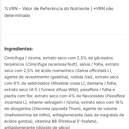
%VRN – Valor de Referência do Nutriente | *VRN não
determinado
Ingredientes:
Cimicifuga / rizoma, extrato seco com 2,5% de glicósidos
terpénicos (
Cimicifuga racemosa
Nutt), sálvia / folha, extrato
seco com 2,5% de ácido rosmarínico (
Salvia officinalis
L),
agente de revestimento (gelatina), rodiola /raiz, extrato seco
com 6% de salidrósidos (
Rhodiola rosea
L), damiana / folha,
extrato seco (4:1) (
Turnera difusa
Wild), passiflora / folha e
planta com flor, extrato seco com 4% de flavonoides (
Passiflora
incarnata
L), inhame-selvagem / rizoma, extrato seco com 16%
de diosgenina (
Discorea opposita
Thum), agente de volume
(maltodextrina de milho), antiaglomerante (sais de magnésio de
ácidos gordos), vitamina B6 (Piridoxal 5’-fosfato),
antiaglomerante (dióxido de silício)