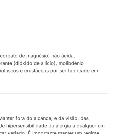
-ascorbato de magnésio) não ácida,
nte (dióxido de silício), molibdénio
, moluscos e crustáceos por ser fabricado em
anter fora do alcance, e da visão, das
e hipersensibilidade ou alergia a qualquer um
ntar variado. É importante manter um regime