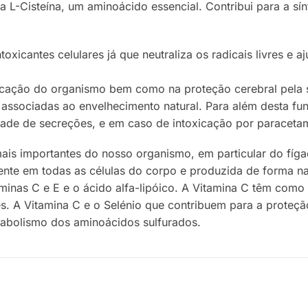
a L-Cisteína, um aminoácido essencial. Contribui para a sín
xicantes celulares já que neutraliza os radicais livres e 
cação do organismo bem como na proteção cerebral pela s
associadas ao envelhecimento natural. Para além desta fu
idade de secreções, e em caso de intoxicação por paraceta
mais importantes do nosso organismo, em particular do fíg
esente em todas as células do corpo e produzida de forma 
aminas C e E e o ácido alfa-lipóico. A Vitamina C têm como
res. A Vitamina C e o Selénio que contribuem para a proteçã
tabolismo dos aminoácidos sulfurados.