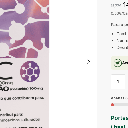
1
15,77
€
0,50€/Cá
Para a p
Comba
Norma
Desin
Ac
Apenas 6
Portes
ilhas)