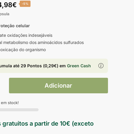
4,98
€
-5%
psula
roteção celular
te oxidações indesejáveis
l metabolismo dos aminoácidos sulfurados
toxicação do organismo
umula até
29 Pontos
(
0,29
€
) em
Green Cash
Adicionar
 em stock!
 gratuitos a partir de 10€ (exceto