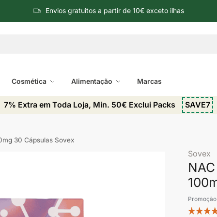
Envios gratuitos a partir de 10€ exceto ilhas
Cosmética
Alimentação
Marcas
7% Extra em Toda Loja, Min. 50€ Exclui Packs
SAVE7
00mg 30 Cápsulas Sovex
Sovex
NAC 
100m
Promoção 