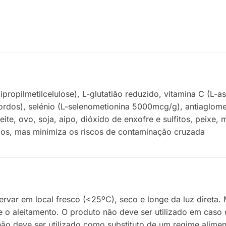
xipropilmetilcelulose), L-glutatião reduzido, vitamina C (L
rdos), selénio (L-selenometionina 5000mcg/g), antiaglomera
eite, ovo, soja, aipo, dióxido de enxofre e sulfitos, peixe
énios, mas minimiza os riscos de contaminação cruzada
ar em local fresco (<25ºC), seco e longe da luz direta. M
 o aleitamento. O produto não deve ser utilizado em caso d
não deve ser utilizado como substituto de um regime alime