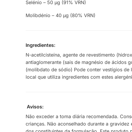
Selénio – 50 µg (91% VRN)
Molibdénio – 40 µg (80% VRN)
Ingredientes:
N-acetilcisteína, agente de revestimento (hidro
antiaglomerante (sais de magnésio de ácidos go
(molibdato de sódio) Pode conter vestígios de l
local que utiliza ingredientes com estes alerg
Avisos:
Não exceder a toma diária recomendada. Conserv
crianças. Não aconselhado durante a gravidez e
dos constituintes da formulação. Este produto 