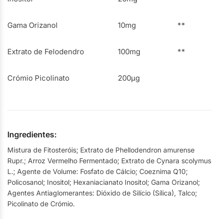
Gama Orizanol
10mg
**
Extrato de Felodendro
100mg
**
Crómio Picolinato
200µg
Ingredientes:
Mistura de Fitosteróis; Extrato de Phellodendron amurense
Rupr.; Arroz Vermelho Fermentado; Extrato de Cynara scolymus
L.; Agente de Volume: Fosfato de Cálcio; Coeznima Q10;
Policosanol; Inositol; Hexaniacianato Inositol; Gama Orizanol;
Agentes Antiaglomerantes: Dióxido de Silício (Sílica), Talco;
Picolinato de Crómio.