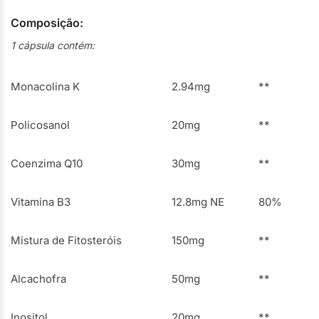
Composição:
1 cápsula contém:
Monacolina K
2.94mg
**
Policosanol
20mg
**
Coenzima Q10
30mg
**
Vitamina B3
12.8mg NE
80%
Mistura de Fitosteróis
150mg
**
Alcachofra
50mg
**
Inositol
20mg
**