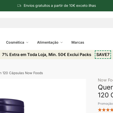
Envios gratuitos a partir de 10€ exceto ilhas
Cosmética
Alimentação
Marcas
7% Extra em Toda Loja, Min. 50€ Exclui Packs
SAVE7
in 120 Cápsulas Now Foods
Now Fo
Quer
120 
Promoção 