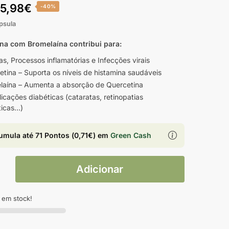
5,98
€
-40%
psula
na com Bromelaína contribui para:
as, Processos inflamatórias e Infecções virais
etina – Suporta os níveis de histamina saudáveis
laína – Aumenta a absorção de Quercetina
cações diabéticas (cataratas, retinopatias
ticas…)
umula até
71 Pontos
(
0,71
€
) em
Green Cash
Adicionar
 em stock!