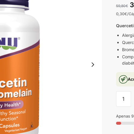
3
59,80
€
0,30€/Cá
Querceti
Alergi
Querc
Brome
Compli
diabé
Ac
Apenas 9