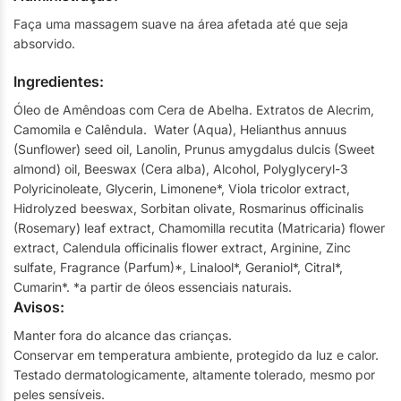
Faça uma massagem suave na área afetada até que seja
absorvido.
Ingredientes:
Óleo de Amêndoas com Cera de Abelha. Extratos de Alecrim,
Camomila e Calêndula. Water (Aqua), Helianthus annuus
(Sunflower) seed oil, Lanolin, Prunus amygdalus dulcis (Sweet
almond) oil, Beeswax (Cera alba), Alcohol, Polyglyceryl-3
Polyricinoleate, Glycerin, Limonene*, Viola tricolor extract,
Hidrolyzed beeswax, Sorbitan olivate, Rosmarinus officinalis
(Rosemary) leaf extract, Chamomilla recutita (Matricaria) flower
extract, Calendula officinalis flower extract, Arginine, Zinc
sulfate, Fragrance (Parfum)*, Linalool*, Geraniol*, Citral*,
Cumarin*. *a partir de óleos essenciais naturais.
Avisos:
Manter fora do alcance das crianças.
Conservar em temperatura ambiente, protegido da luz e calor.
Testado dermatologicamente, altamente tolerado, mesmo por
peles sensíveis.