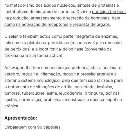
no metabolismo dos ácidos nucleicos, síntese de proteínas e
metabolismo de hidratos de carbono. O zinco
participa também
na produção, armazenamento e secreção de hormonas, bem
como na activação de receptores e resposta de órgãos
.
O selénio também actua como parte integrante de enzimas,
tais como a glutationa-peroxidase (responsável pela remoção
de peróxidos) e a iodotironina-deiodinase (conversão da
tiroxina para sua forma activa).
Ashwagandha tem compostos que podem ajudar a acalmar o
cérebro, reduzir a inflamação, reduzir a pressão arterial e a
alterar o sistema imunológico, pelo que tem sido utilizada para
o tratamento de situações de artrite, ansiedade, insónias,
tumores, tuberculose, asma, leucodermia, bronquite, dor nas
costas, fibromialgia, problemas menstruais e doença hepática
crónica
Apresentação:
Embalagem com 90 cápsulas.