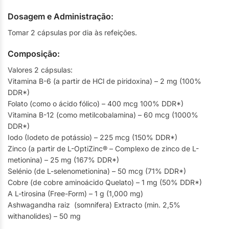
Dosagem e Administração:
Tomar 2 cápsulas por dia às refeições.
Composição:
Valores 2 cápsulas:
Vitamina B-6 (a partir de HCl de piridoxina) – 2 mg (100%
DDR*)
Folato (como o ácido fólico) – 400 mcg 100% DDR*)
Vitamina B-12 (como metilcobalamina) – 60 mcg (1000%
DDR*)
Iodo (Iodeto de potássio) – 225 mcg (150% DDR*)
Zinco (a partir de L-OptiZinc® – Complexo de zinco de L-
metionina) – 25 mg (167% DDR*)
Selénio (de L-selenometionina) – 50 mcg (71% DDR*)
Cobre (de cobre aminoácido Quelato) – 1 mg (50% DDR*)
A L-tirosina (Free-Form) – 1 g (1,000 mg)
Ashwagandha raiz (somnifera) Extracto (min. 2,5%
withanolides) – 50 mg