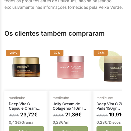
todos os produtos antes de utilizá-los, não se baseando
exclusivamente nas informações fornecidas pela Peixe Verde.
Os clientes também compraram
-24%
-37%
-34%
medicube
medicube
medicube
Deep Vita C
Jelly Cream de
Deep Vita C 70
Capsule Cream…
Colagénio 110ml…
Pads 150gr…
23,72
€
21,36
€
19,91
€
31,21
€
33,95
€
29,95
€
0,43€/Grama
0,23€/ml
0,28€/Discos