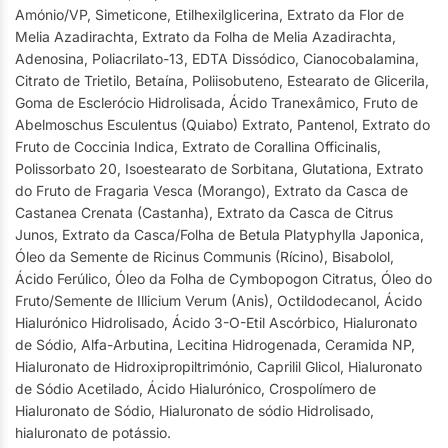
Amónio/VP, Simeticone, Etilhexilglicerina, Extrato da Flor de
Melia Azadirachta, Extrato da Folha de Melia Azadirachta,
Adenosina, Poliacrilato-13, EDTA Dissódico, Cianocobalamina,
Citrato de Trietilo, Betaína, Poliisobuteno, Estearato de Glicerila,
Goma de Esclerócio Hidrolisada, Ácido Tranexâmico, Fruto de
Abelmoschus Esculentus (Quiabo) Extrato, Pantenol, Extrato do
Fruto de Coccinia Indica, Extrato de Corallina Officinalis,
Polissorbato 20, Isoestearato de Sorbitana, Glutationa, Extrato
do Fruto de Fragaria Vesca (Morango), Extrato da Casca de
Castanea Crenata (Castanha), Extrato da Casca de Citrus
Junos, Extrato da Casca/Folha de Betula Platyphylla Japonica,
Óleo da Semente de Ricinus Communis (Rícino), Bisabolol,
Ácido Ferúlico, Óleo da Folha de Cymbopogon Citratus, Óleo do
Fruto/Semente de Illicium Verum (Anis), Octildodecanol, Ácido
Hialurónico Hidrolisado, Ácido 3-O-Etil Ascórbico, Hialuronato
de Sódio, Alfa-Arbutina, Lecitina Hidrogenada, Ceramida NP,
Hialuronato de Hidroxipropiltrimónio, Caprilil Glicol, Hialuronato
de Sódio Acetilado, Ácido Hialurónico, Crospolímero de
Hialuronato de Sódio, Hialuronato de sódio Hidrolisado,
hialuronato de potássio.