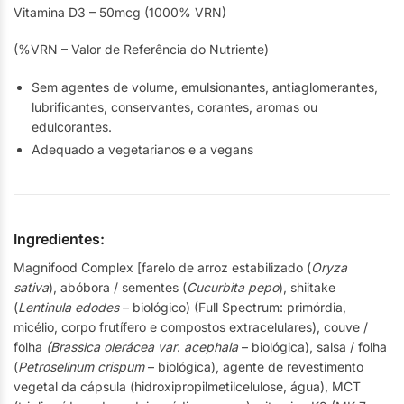
Vitamina D3 – 50mcg (1000% VRN)
(%VRN – Valor de Referência do Nutriente)
Sem agentes de volume, emulsionantes, antiaglomerantes,
lubrificantes, conservantes, corantes, aromas ou
edulcorantes.
Adequado a vegetarianos e a vegans
Ingredientes:
Magnifood Complex [farelo de arroz estabilizado (
Oryza
sativa
), abóbora / sementes (
Cucurbita pepo
), shiitake
(
Lentinula edodes
– biológico) (Full Spectrum: primórdia,
micélio, corpo frutífero e compostos extracelulares), couve /
folha
(Brassica olerácea var
.
acephala
– biológica), salsa / folha
(
Petroselinum crispum
– biológica), agente de revestimento
vegetal da cápsula (hidroxipropilmetilcelulose, água), MCT