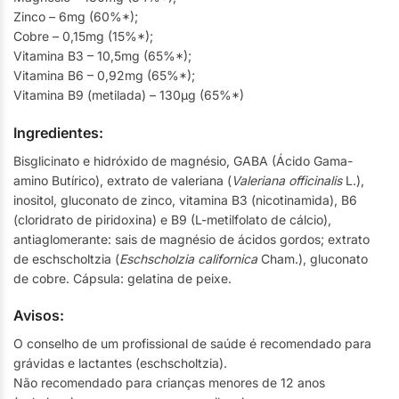
Zinco – 6mg (60%*);
Cobre – 0,15mg (15%*);
Vitamina B3 – 10,5mg (65%*);
Vitamina B6 – 0,92mg (65%*);
Vitamina B9 (metilada) – 130µg (65%*)
Ingredientes:
Bisglicinato e hidróxido de magnésio, GABA (Ácido Gama-
amino Butírico), extrato de valeriana (
Valeriana officinalis
L.),
inositol, gluconato de zinco, vitamina B3 (nicotinamida), B6
(cloridrato de piridoxina) e B9 (L-metilfolato de cálcio),
antiaglomerante: sais de magnésio de ácidos gordos; extrato
de eschscholtzia (
Eschscholzia californica
Cham.), gluconato
de cobre. Cápsula: gelatina de peixe.
Avisos:
O conselho de um profissional de saúde é recomendado para
grávidas e lactantes (eschscholtzia).
Não recomendado para crianças menores de 12 anos