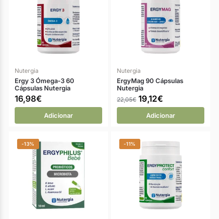
Nutergia
Nutergia
Ergy 3 Ómega-3 60
ErgyMag 90 Cápsulas
Cápsulas Nutergia
Nutergia
16,98
€
19,12
€
22,05
€
Adicionar
Adicionar
-13%
-11%