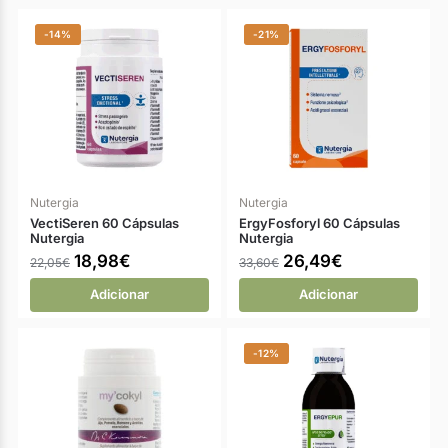
-14%
-21%
Nutergia
Nutergia
VectiSeren 60 Cápsulas
ErgyFosforyl 60 Cápsulas
Nutergia
Nutergia
18,98
€
26,49
€
22,05
€
33,60
€
Adicionar
Adicionar
-12%