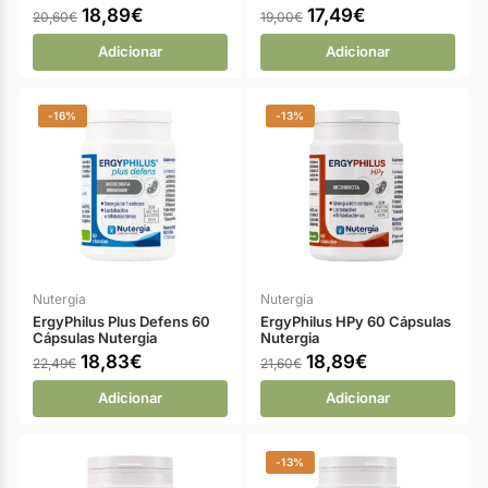
18,89
€
17,49
€
20,60
€
19,00
€
Adicionar
Adicionar
-16%
-13%
Nutergia
Nutergia
ErgyPhilus Plus Defens 60
ErgyPhilus HPy 60 Cápsulas
Cápsulas Nutergia
Nutergia
18,83
€
18,89
€
22,49
€
21,60
€
Adicionar
Adicionar
-13%