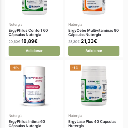
Nutergia
Nutergia
ErgyPhilus Confort 60
ErgyCebe Multivitaminas 90
Cápsulas Nutergia
Cápsulas Nutergia
18,89
€
21,33
€
20,60
€
28,30
€
Adicionar
Adicionar
-8%
-8%
Nutergia
Nutergia
ErgyPhilus Intima 60
ErgyLase Plus 40 Cápsulas
Cápsulas Nutergia
Nutergia