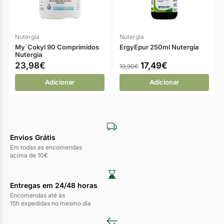
Nutergia
Nutergia
My´Cokyl 90 Comprimidos
ErgyEpur 250ml Nutergia
Nutergia
23,98
€
17,49
€
19,90
€
Adicionar
Adicionar
Envios Grátis
Em todas as encomendas
acima de 10€
Entregas em 24/48 horas​
Encomendas até às
15h expedidas no mesmo dia