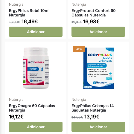
Nutergia
Nutergia
ErgyPhilus Bebé 10ml
ErgyProtect Confort 60
Nutergia
Cápsulas Nutergia
16,49
€
16,98
€
18,90
€
19,10
€
Adicionar
Adicionar
-6%
Nutergia
Nutergia
ErgyOnagra 60 Cápsulas
ErgyPhilus Crianças 14
Nutergia
Saquetas Nutergia
16,12
€
13,19
€
14,05
€
Adicionar
Adicionar