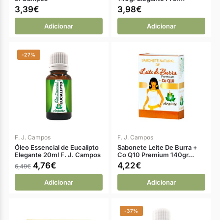
3,39
€
3,98
€
Adicionar
Adicionar
-27%
F. J. Campos
F. J. Campos
Óleo Essencial de Eucalipto
Sabonete Leite De Burra +
Elegante 20ml F. J. Campos
Co Q10 Premium 140gr…
4,76
€
4,22
€
6,49
€
Adicionar
Adicionar
-37%