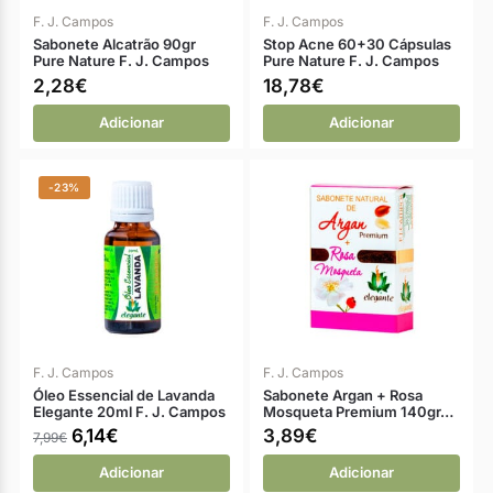
F. J. Campos
F. J. Campos
Sabonete Alcatrão 90gr
Stop Acne 60+30 Cápsulas
Pure Nature F. J. Campos
Pure Nature F. J. Campos
2,28
€
18,78
€
Adicionar
Adicionar
-23%
F. J. Campos
F. J. Campos
Óleo Essencial de Lavanda
Sabonete Argan + Rosa
Elegante 20ml F. J. Campos
Mosqueta Premium 140gr…
6,14
€
3,89
€
7,99
€
Adicionar
Adicionar